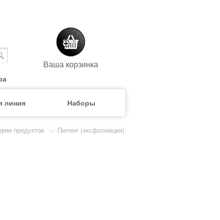
Ваша корзинка
ра
я линия
Наборы
ории продуктов
→
Пилинг (эксфолиация)