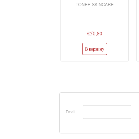
MARIN
TONER SKINCARE
 COLLAGEN AMPOULES
€31
€50,80
Email