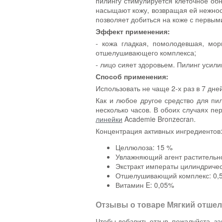
пилингу стимулируется клеточное об
насыщают кожу, возвращая ей нежност
позволяет добиться на коже с первым
Эффект применения:
- кожа гладкая, помолодевшая, мор
отшелушивающего комплекса;
- лицо сияет здоровьем. Пилинг усили
Способ применения:
Использовать не чаще 2-х раз в 7 дне
Как и любое другое средство для пи
несколько часов. В обоих случаях п
линейки
Academie Bronzecran.
Концентрация активных ингредиентов:
Целлюлоза: 15 %
Увлажняющий агент растительн
Экстракт императы цилиндриче
Отшелушивающий комплекс: 0,
Витамин E: 0,05%
Отзывы о товаре
Мягкий отшел
Чтобы добавить отзыв, пожалуйста,
за