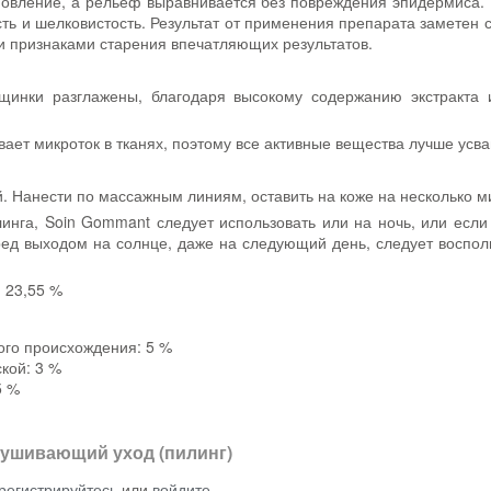
новление, а рельеф выравнивается без повреждения эпидермиса
ь и шелковистость. Результат от применения препарата заметен с
и признаками старения впечатляющих результатов.
щинки разглажены, благодаря высокому содержанию экстракта
вает микроток в тканях, поэтому все активные вещества лучше усв
й. Нанести по массажным линиям, оставить на коже на несколько м
линга, Soin Gommant следует использовать или на ночь, или если
еред выходом на солнце, даже на следующий день, следует воспо
 23,55 %
ого происхождения: 5 %
ской: 3 %
5 %
ушивающий уход (пилинг)
регистрируйтесь
или
войдите