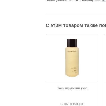
С этим товаром также по
улы "Морской коллаген"
Тонизирующий уход
POULES COLLAGÈNE
SOIN TONIQUE