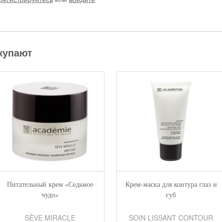
купают
Питательный крем «Седьмое
Крем-маска для контура глаз и
чудо»
губ
SÈVE MIRACLE
SOIN LISSANT CONTOUR