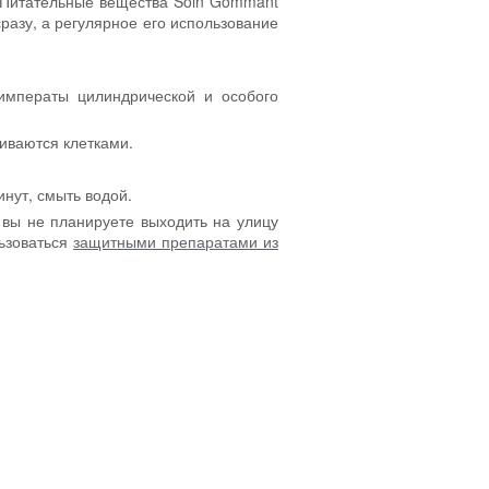
. Питательные вещества Soin Gommant
разу, а регулярное его использование
 императы цилиндрической и особого
аиваются клетками.
инут, смыть водой.
 вы не планируете выходить на улицу
льзоваться
защитными препаратами из